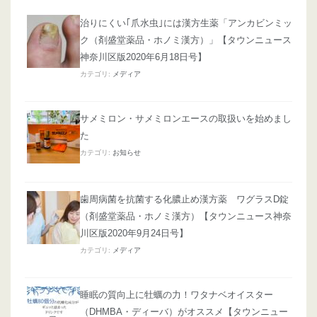
治りにくい｢爪水虫｣には漢方生薬「アンカビンミッ
ク（剤盛堂薬品・ホノミ漢方）」【タウンニュース
神奈川区版2020年6月18日号】
カテゴリ:
メディア
サメミロン・サメミロンエースの取扱いを始めまし
た
カテゴリ:
お知らせ
歯周病菌を抗菌する化膿止め漢方薬 ワグラスD錠
（剤盛堂薬品・ホノミ漢方）【タウンニュース神奈
川区版2020年9月24日号】
カテゴリ:
メディア
睡眠の質向上に牡蠣の力！ワタナベオイスター
（DHMBA・ディーバ）がオススメ【タウンニュー