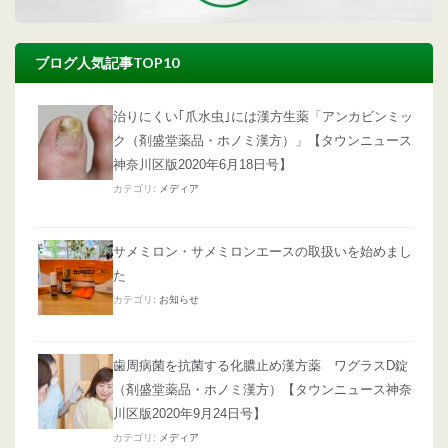
ブログ人気記事TOP10
治りにくい｢爪水虫｣には漢方生薬「アンカビンミッ
ク（剤盛堂薬品・ホノミ漢方）」【タウンニュース
神奈川区版2020年6月18日号】
カテゴリ:
メディア
サメミロン・サメミロンエースの取扱いを始めまし
た
カテゴリ:
お知らせ
歯周病菌を抗菌する化膿止め漢方薬 ワグラスD錠
（剤盛堂薬品・ホノミ漢方）【タウンニュース神奈
川区版2020年9月24日号】
カテゴリ:
メディア