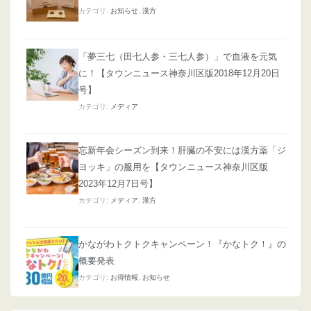
カテゴリ:
お知らせ
,
漢方
「夢三七（田七人参・三七人参）」で血液を元気
に！【タウンニュース神奈川区版2018年12月20日
号】
カテゴリ:
メディア
忘新年会シーズン到来！肝臓の不安には漢方薬「ジ
ヨッキ」の服用を【タウンニュース神奈川区版
2023年12月7日号】
カテゴリ:
メディア
,
漢方
かながわトクトクキャンペーン！『かなトク！』の
概要発表
カテゴリ:
お得情報
,
お知らせ