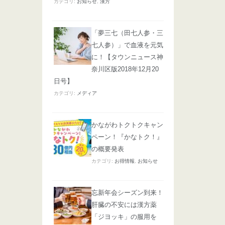
カテゴリ:
お知らせ
,
漢方
「夢三七（田七人参・三
七人参）」で血液を元気
に！【タウンニュース神
奈川区版2018年12月20
日号】
カテゴリ:
メディア
かながわトクトクキャン
ペーン！『かなトク！』
の概要発表
カテゴリ:
お得情報
,
お知らせ
忘新年会シーズン到来！
肝臓の不安には漢方薬
「ジヨッキ」の服用を