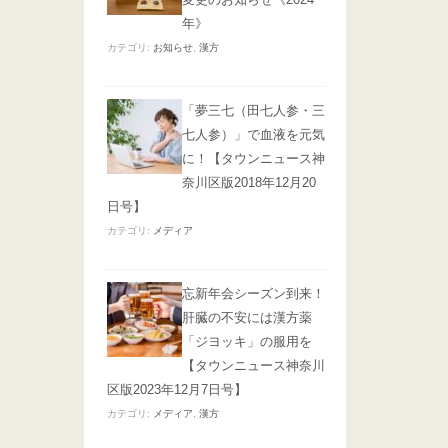
年》
カテゴリ:
お知らせ
,
漢方
「夢三七（田七人参・三
七人参）」で血液を元気
に！【タウンニュース神
奈川区版2018年12月20
日号】
カテゴリ:
メディア
忘新年会シーズン到来！
肝臓の不安には漢方薬
「ジヨッキ」の服用を
【タウンニュース神奈川
区版2023年12月7日号】
カテゴリ:
メディア
,
漢方