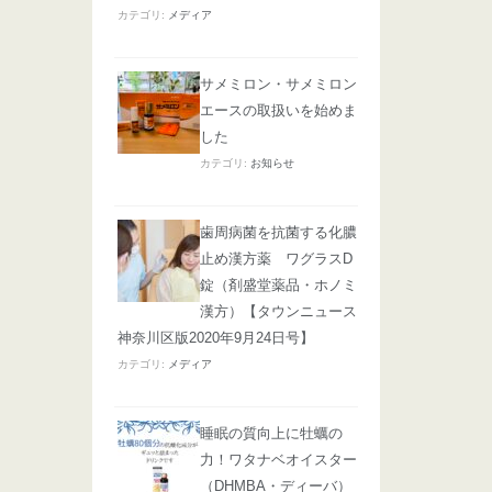
カテゴリ:
メディア
サメミロン・サメミロン
エースの取扱いを始めま
した
カテゴリ:
お知らせ
歯周病菌を抗菌する化膿
止め漢方薬 ワグラスD
錠（剤盛堂薬品・ホノミ
漢方）【タウンニュース
神奈川区版2020年9月24日号】
カテゴリ:
メディア
睡眠の質向上に牡蠣の
力！ワタナベオイスター
（DHMBA・ディーバ）