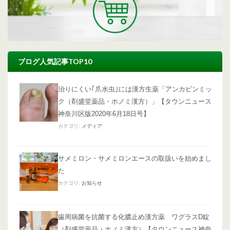
ブログ人気記事TOP10
治りにくい｢爪水虫｣には漢方生薬「アンカビンミッ
ク（剤盛堂薬品・ホノミ漢方）」【タウンニュース
神奈川区版2020年6月18日号】
カテゴリ:
メディア
サメミロン・サメミロンエースの取扱いを始めまし
た
カテゴリ:
お知らせ
歯周病菌を抗菌する化膿止め漢方薬 ワグラスD錠
（剤盛堂薬品・ホノミ漢方）【タウンニュース神奈