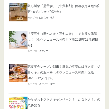
救心製薬「霊黄参」（牛黄製剤）価格改定＆包装変
更のお知らせ《2024年》
カテゴリ:
お知らせ
,
漢方
「夢三七（田七人参・三七人参）」で血液を元気
に！【タウンニュース神奈川区版2018年12月20日
号】
カテゴリ:
メディア
忘新年会シーズン到来！肝臓の不安には漢方薬「ジ
ヨッキ」の服用を【タウンニュース神奈川区版
2023年12月7日号】
カテゴリ:
メディア
,
漢方
かながわトクトクキャンペーン！『かなトク！』の
概要発表