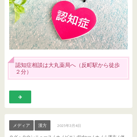
認知症相談は大丸薬局へ（反町駅から徒歩
２分）
メディア
漢方
2025年3月4日
タグ：
タウンニュース
/
ホノビエン錠deux
/
ホノミ漢方
/
体