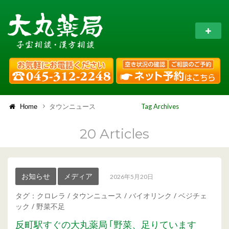
Tag Archives
Home
タウンニュース
20 Articles
お知らせ
メディア
2026年5月20日
タグ：
クロレラ
/
タウンニュース
/
バイオリンク
/
ベジチェ
ック
/
野菜不足
反町駅すぐの大丸薬局 ｢野菜、足りています