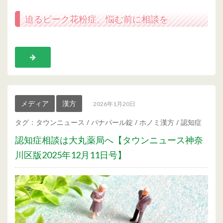
迫るピーク花粉症、悩む前に相談を
メディア
漢方
2026年1月20日
タグ：
タウンニュース
/
パナパール錠
/
ホノミ漢方
/
認知症
認知症相談は大丸薬局へ【タウンニュース神奈
川区版2025年12月11日号】