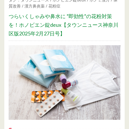
質改善
/
漢方鼻炎薬
/
花粉症
つらいくしゃみや鼻水に ”即効性”の花粉対策
を！ホノビエン錠deux【タウンニュース神奈川
区版2025年2月27日号】