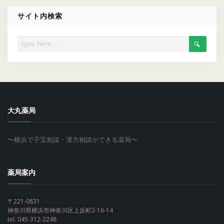
カ
イ
サイト内検索
ブ
大丸薬局
〜横浜で子宝相談・漢方相談ができる薬局〜
薬局案内
〒221-0831
神奈川県横浜市神奈川区上反町2-16-14
tel. 045-312-2248