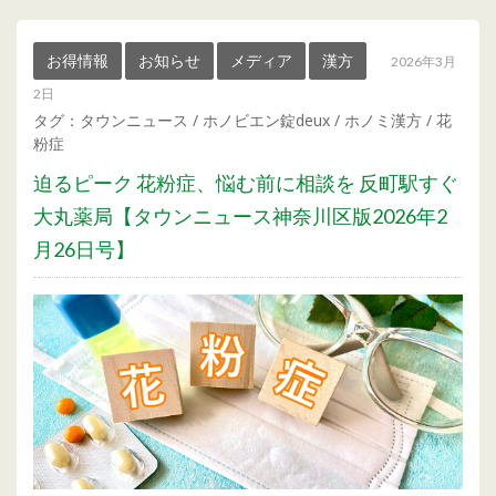
お得情報
お知らせ
メディア
漢方
2026年3月
2日
タグ：
タウンニュース
/
ホノビエン錠deux
/
ホノミ漢方
/
花
粉症
迫るピーク 花粉症、悩む前に相談を 反町駅すぐ
大丸薬局【タウンニュース神奈川区版2026年2
月26日号】