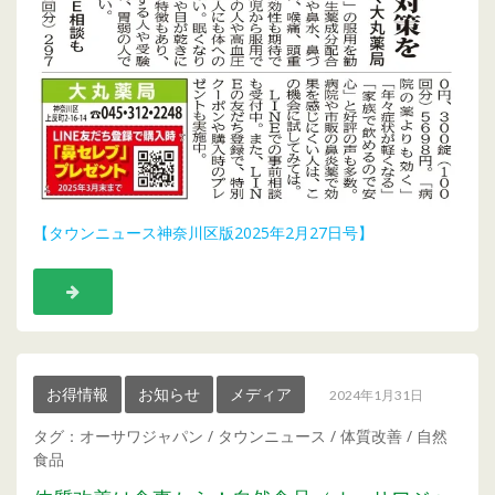
【タ
ウンニュース神奈川区版2025年2月27日号】
お得情報
お知らせ
メディア
2024年1月31日
タグ：
オーサワジャパン
/
タウンニュース
/
体質改善
/
自然
食品