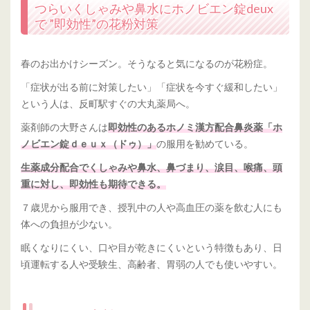
つらいくしゃみや鼻水にホノビエン錠deux
で ”即効性”の花粉対策
春のお出かけシーズン。そうなると気になるのが花粉症。
「症状が出る前に対策したい」「症状を今すぐ緩和したい」
という人は、反町駅すぐの大丸薬局へ。
薬剤師の大野さんは
即効性のあるホノミ漢方配合鼻炎薬「ホ
の服用を勧めている。
ノビエン錠ｄｅｕｘ（ドゥ）」
生薬成分配合でくしゃみや鼻水、鼻づまり、涙目、喉痛、頭
重に対し、即効性も期待できる。
７歳児から服用でき、授乳中の人や高血圧の薬を飲む人にも
体への負担が少ない。
眠くなりにくい、口や目が乾きにくいという特徴もあり、日
頃運転する人や受験生、高齢者、胃弱の人でも使いやすい。