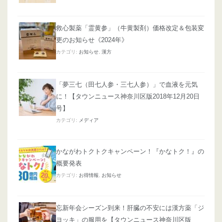
救心製薬「霊黄参」（牛黄製剤）価格改定＆包装変
更のお知らせ《2024年》
カテゴリ:
お知らせ
,
漢方
「夢三七（田七人参・三七人参）」で血液を元気
に！【タウンニュース神奈川区版2018年12月20日
号】
カテゴリ:
メディア
かながわトクトクキャンペーン！『かなトク！』の
概要発表
カテゴリ:
お得情報
,
お知らせ
忘新年会シーズン到来！肝臓の不安には漢方薬「ジ
ヨッキ」の服用を【タウンニュース神奈川区版