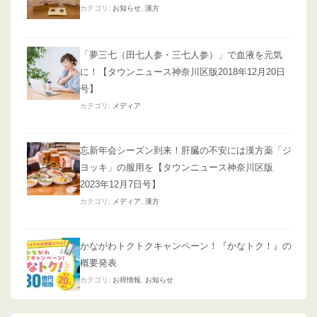
カテゴリ:
お知らせ
,
漢方
「夢三七（田七人参・三七人参）」で血液を元気
に！【タウンニュース神奈川区版2018年12月20日
号】
カテゴリ:
メディア
忘新年会シーズン到来！肝臓の不安には漢方薬「ジ
ヨッキ」の服用を【タウンニュース神奈川区版
2023年12月7日号】
カテゴリ:
メディア
,
漢方
かながわトクトクキャンペーン！『かなトク！』の
概要発表
カテゴリ:
お得情報
,
お知らせ