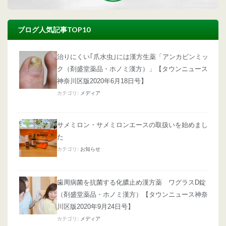
ブログ人気記事TOP10
治りにくい｢爪水虫｣には漢方生薬「アンカビンミッ
ク（剤盛堂薬品・ホノミ漢方）」【タウンニュース
神奈川区版2020年6月18日号】
カテゴリ:
メディア
サメミロン・サメミロンエースの取扱いを始めまし
た
カテゴリ:
お知らせ
歯周病菌を抗菌する化膿止め漢方薬 ワグラスD錠
（剤盛堂薬品・ホノミ漢方）【タウンニュース神奈
川区版2020年9月24日号】
カテゴリ:
メディア