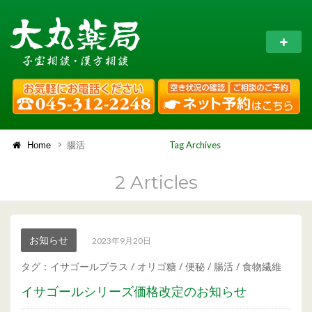
Tag Archives
Home
腸活
2 Articles
お知らせ
2023年9月20日
タグ：
イサゴールプラス
/
オリゴ糖
/
便秘
/
腸活
/
食物繊維
イサゴールシリーズ価格改定のお知らせ