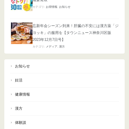
カテゴリ:
お得情報
,
お知らせ
忘新年会シーズン到来！肝臓の不安には漢方薬「ジ
ヨッキ」の服用を【タウンニュース神奈川区版
2023年12月7日号】
カテゴリ:
メディア
,
漢方
お知らせ
妊活
健康情報
漢方
体験談