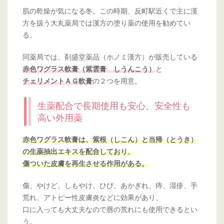
肌の乾燥が気になる冬。この時期、反町駅近くで主に漢
方を扱う大丸薬局では漢方の塗り薬の使用を勧めてい
る。
同薬局では、剤盛堂薬品（ホノミ漢方）が販売している
と
赤色ワグラス軟膏（紫雲膏 しうんこう）
の２つを用意。
チェリメントＡＧ軟膏
生薬配合で長期使用も安心、安全性も
高い外用薬
赤色ワグラス軟膏は、紫根（しこん）と当帰（とうき）
の生薬抽出エキスを配合しており、
傷ついた皮膚を再生させる作用がある。
傷、やけど、しもやけ、ひび、あかぎれ、痔、湿疹、手
荒れ、アトピー性皮膚炎などに効果があり、
口に入っても大丈夫なので唇の荒れにも使用できるとい
う。