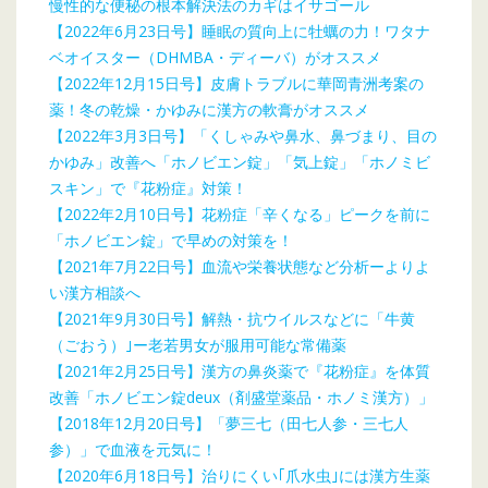
慢性的な便秘の根本解決法のカギはイサゴール
【2022年6月23日号】睡眠の質向上に牡蠣の力！ワタナ
ベオイスター（DHMBA・ディーバ）がオススメ
【2022年12月15日号】皮膚トラブルに華岡青洲考案の
薬！冬の乾燥・かゆみに漢方の軟膏がオススメ
【2022年3月3日号】「くしゃみや鼻水、鼻づまり、目の
かゆみ」改善へ「ホノビエン錠」「気上錠」「ホノミビ
スキン」で『花粉症』対策！
【2022年2月10日号】花粉症「辛くなる」ピークを前に
「ホノビエン錠」で早めの対策を！
【2021年7月22日号】血流や栄養状態など分析ーよりよ
い漢方相談へ
【2021年9月30日号】解熱・抗ウイルスなどに「牛黄
（ごおう）｣ー老若男女が服用可能な常備薬
【2021年2月25日号】漢方の鼻炎薬で『花粉症』を体質
改善「ホノビエン錠deux（剤盛堂薬品・ホノミ漢方）」
【2018年12月20日号】「夢三七（田七人参・三七人
参）」で血液を元気に！
【2020年6月18日号】治りにくい｢爪水虫｣には漢方生薬