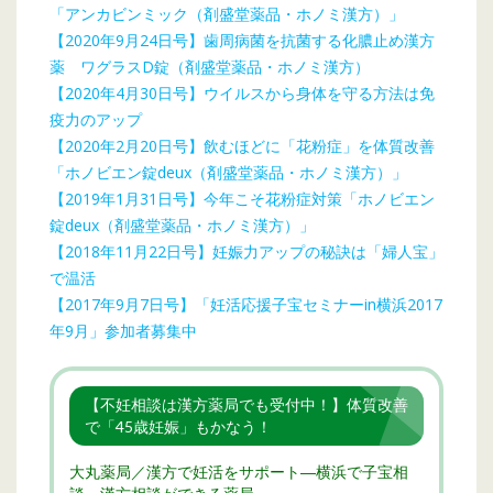
「アンカビンミック（剤盛堂薬品・ホノミ漢方）」
【2020年9月24日号】歯周病菌を抗菌する化膿止め漢方
薬 ワグラスD錠（剤盛堂薬品・ホノミ漢方）
【2020年4月30日号】ウイルスから身体を守る方法は免
疫力のアップ
【2020年2月20日号】飲むほどに「花粉症」を体質改善
「ホノビエン錠deux（剤盛堂薬品・ホノミ漢方）」
【2019年1月31日号】今年こそ花粉症対策「ホノビエン
錠deux（剤盛堂薬品・ホノミ漢方）」
【2018年11月22日号】妊娠力アップの秘訣は「婦人宝」
で温活
【2017年9月7日号】「妊活応援子宝セミナーin横浜2017
年9月」参加者募集中
【不妊相談は漢方薬局でも受付中！】体質改善
で「45歳妊娠」もかなう！
大丸薬局／漢方で妊活をサポート―横浜で子宝相