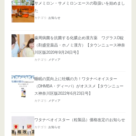
サメミロン・サメミロンエースの取扱いを始めまし
た
カテゴリ:
お知らせ
歯周病菌を抗菌する化膿止め漢方薬 ワグラスD錠
（剤盛堂薬品・ホノミ漢方）【タウンニュース神奈
川区版2020年9月24日号】
カテゴリ:
メディア
睡眠の質向上に牡蠣の力！ワタナベオイスター
（DHMBA・ディーバ）がオススメ【タウンニュー
ス神奈川区版2022年6月23日号】
カテゴリ:
メディア
ワタナベオイスター（粒製品）価格改定のお知らせ
カテゴリ:
お知らせ