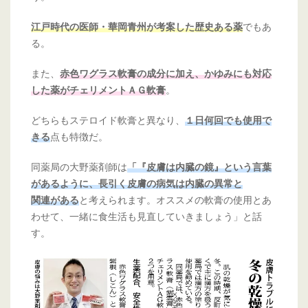
でもあ
江戸時代の医師・華岡青州が考案した歴史ある薬
る。
また、
赤色ワグラス軟膏の成分に加え、かゆみにも対応
。
した薬がチェリメントＡＧ軟膏
どちらもステロイド軟膏と異なり、
１日何回でも使用で
点も特徴だ。
きる
同薬局の大野薬剤師は
「『皮膚は内臓の鏡』という言葉
があるように、長引く皮膚の病気は内臓の異常と
と考えられます。オススメの軟膏の使用とあ
関連がある
わせて、一緒に食生活も見直していきましょう」と話
す。