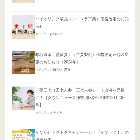
バイオリンク製品（クロレラ工業）価格改定のお知
らせ
カテゴリ:
お知らせ
救心製薬「霊黄参」（牛黄製剤）価格改定＆包装変
更のお知らせ《2024年》
カテゴリ:
お知らせ
,
漢方
「夢三七（田七人参・三七人参）」で血液を元気
に！【タウンニュース神奈川区版2018年12月20日
号】
カテゴリ:
メディア
かながわトクトクキャンペーン！『かなトク！』の
概要発表