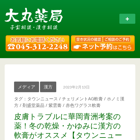
メディア
漢方
2023年2月13日
タグ：
タウンニュース
/
チェリメントAG軟膏
/
ホノミ漢
方
/
剤盛堂薬品
/
紫雲膏
/
赤色ワグラス軟膏
皮膚トラブルに華岡青洲考案の
薬！冬の乾燥・かゆみに漢方の
軟膏がオススメ【タウンニュー