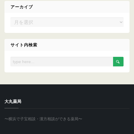
アーカイブ
ア
ー
カ
イ
サイト内検索
ブ
大丸薬局
〜横浜で子宝相談・漢方相談ができる薬局〜