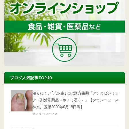
ブログ人気記事TOP10
治りにくい｢爪水虫｣には漢方生薬「アンカビンミッ
ク（剤盛堂薬品・ホノミ漢方）」【タウンニュース
神奈川区版2020年6月18日号】
カテゴリ:
メディア